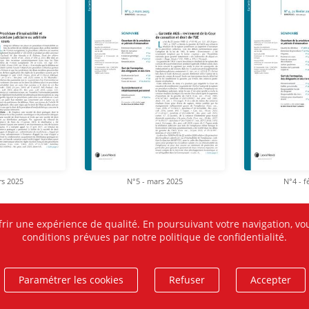
rs 2025
N°5 - mars 2025
N°4 - f
frir une expérience de qualité. En poursuivant votre navigation, vou
conditions prévues par notre politique de confidentialité.
Paramétrer les cookies
Refuser
Accepter