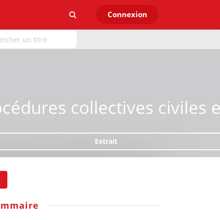
Connexion
océdures collectives civiles
Extrait
ommaire