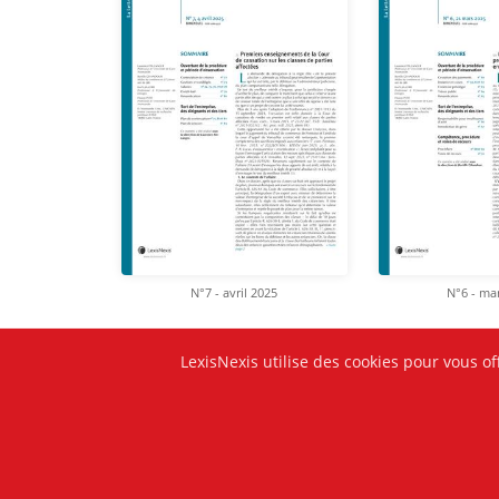
N°7 - avril 2025
N°6 - ma
LexisNexis utilise des cookies pour vous of