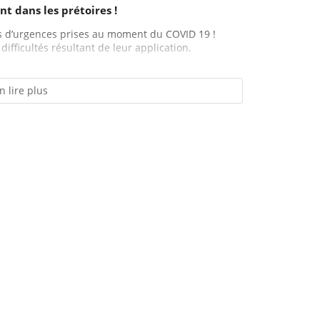
t dans les prétoires !
es d’urgences prises au moment du COVID 19 !
difficultés résultant de leur application.
n lire plus