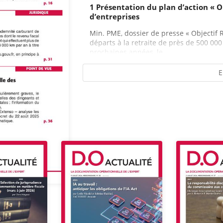
1 Présentation du plan d’action « Ob
d’entreprises
Min. PME, dossier de presse « Objectif R
départs à la retraite de près de 500 000
prochaines années, le...
E