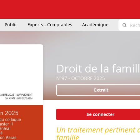
Public
Experts - Comptables
Académique
Droit de la famil
N°97 - OCTOBRE 2025
Extrait
Se connecter
Un traitement pertinent de
famille