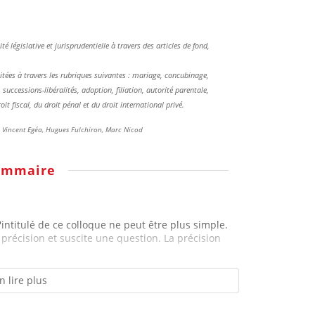
é législative et jurisprudentielle à travers des articles de fond,
itées à travers les rubriques suivantes : mariage, concubinage,
successions-libéralités, adoption, filiation, autorité parentale,
t fiscal, du droit pénal et du droit international privé.
t, Vincent Egéa, Hugues Fulchiron, Marc Nicod
ommaire
'intitulé de ce colloque ne peut être plus simple.
précision et suscite une question. La précision
n lire plus