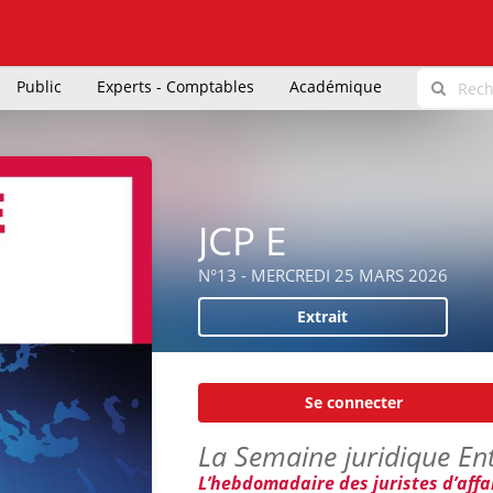
Public
Experts - Comptables
Académique
JCP E
N°13 - MERCREDI 25 MARS 2026
Extrait
Se connecter
La Semaine juridique Ent
L’hebdomadaire des juristes d’affa