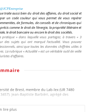
@
JCPEntreprise
vue traite aussi bien du droit des affaires, du droit social et
ée par un code couleur qui vous permet de vous repérer
ommentées, de formules, de conseils et de chroniques qui
écis comme le droit de l’énergie, la propriété littéraire et
ciale, le droit bancaire ou encore le droit des sociétés.
 pratique » dans laquelle vous partagez, à travers « 3
sur des sujets qui ont marqué l’actualité. Vous pouvez
ssionnels, ainsi que toutes les données chiffrées utiles à
ques. La rubrique « Actualité » est un véritable outil de veille
istes d’affaires.
ommaire
iversité de Brest, membre du Lab-lex (UR 7480
457). Jean-Baptiste Barbièri, agrégé des
n lire plus