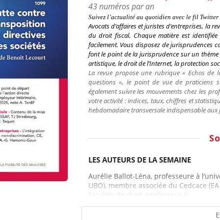
43 numéros par an
Suivez l’actualité au quotidien avec le fil
Twitter
Avocats d’affaires et juristes d’entreprises
, la re
du droit fiscal. Chaque matière est identifi
facilement. Vous disposez de jurisprudences c
font le point de la jurisprudence sur un thème pr
artistique, le droit de l’Internet, la protection so
La revue propose une rubrique « Echos de la
questions », le point de vue de praticiens 
également suivre les mouvements chez les profe
votre activité : indices, taux, chiffres et statisti
hebdomadaire transversale indispensable aux jur
S
LES AUTEURS DE LA SEMAINE
Aurélie Ballot-Léna, professeure à l’un
UBO), membre associée du Cedcace (EA 3
facultés de droit, professeur à...
E