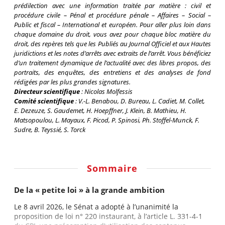
prédilection avec une information traitée par matière : civil et
procédure civile – Pénal et procédure pénale – Affaires – Social –
Public et fiscal – International et européen. Pour aller plus loin dans
chaque domaine du droit, vous avez pour chaque bloc matière du
droit, des repères tels que les Publiés au
Journal Officiel
et aux Hautes
juridictions et les notes d’arrêts avec extraits de l’arrêt. Vous bénéficiez
d’un traitement dynamique de l’actualité avec des libres propos, des
portraits, des enquêtes, des entretiens et des analyses de fond
rédigées par les plus grandes signatures.
Directeur scientifique
:
Nicolas Molfessis
Comité scientifique
:
V.-L. Benabou, D. Bureau, L. Cadiet, M. Collet,
E. Dezeuze, S. Gaudemet, H. Hoepffner, J. Klein, B. Mathieu, H.
Matsopoulou, L. Mayaux, F. Picod, P. Spinosi, Ph. Stoffel-Munck, F.
Sudre, B. Teyssié, S. Torck
Sommaire
De la « petite loi » à la grande ambition
Le 8 avril 2026, le Sénat a adopté à l’unanimité la
proposition de loi n° 220 instaurant, à l’article L. 331-4-1