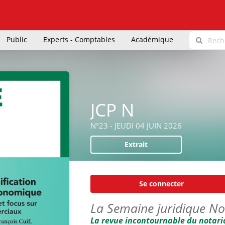
Public
Experts - Comptables
Académique
JCP N
N°23 - JEUDI 04 JUIN 2026
Extrait
Se connecter
La Semaine juridique No
La revue incontournable du notari