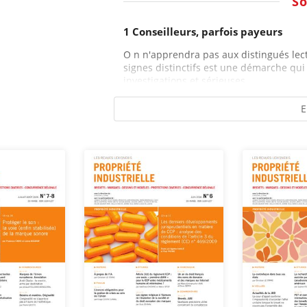
S
1 Conseilleurs, parfois payeurs
O n n'apprendra pas aux distingués lect
signes distinctifs est une démarche qu
investigations et sérieuses...
E