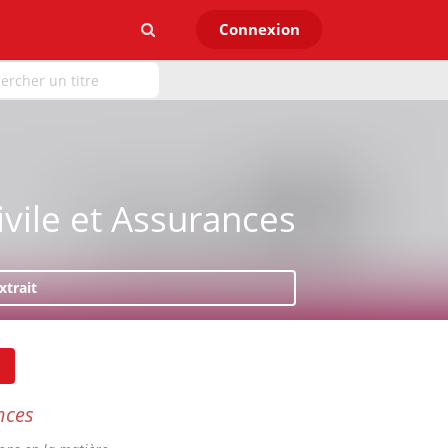
Connexion
ivile et Assurances
xtrait
nces