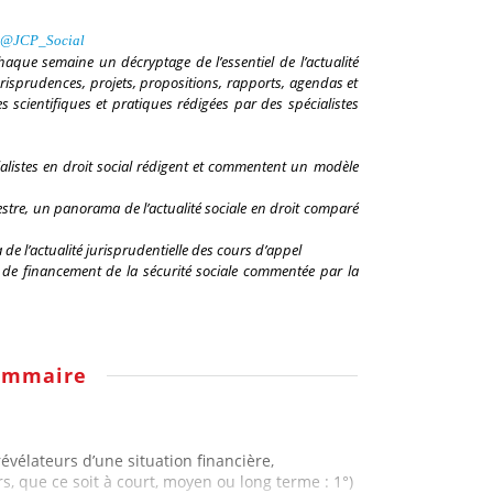
@
JCP_Social
chaque semaine un décryptage de l’essentiel de l’actualité
 jurisprudences, projets, propositions, rapports, agendas et
 scientifiques et pratiques rédigées par des spécialistes
ialistes en droit social rédigent et commentent un modèle
stre, un panorama de l’actualité sociale en droit comparé
e l’actualité jurisprudentielle des cours d’appel
i de financement de la sécurité sociale commentée par la
ommaire
révélateurs d’une situation financière,
, que ce soit à court, moyen ou long terme : 1°)