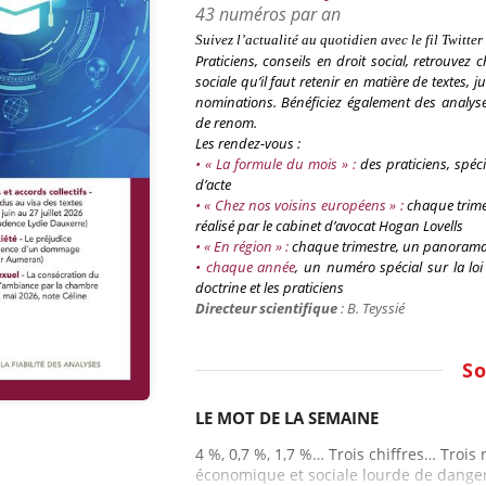
43 numéros par an
Suivez l’actualité au quotidien avec le fil
Twitter
Praticiens, conseils en droit social
, retrouvez 
sociale qu’il faut retenir en matière de textes,
nominations. Bénéficiez également des analyses
de renom.
Les rendez-vous :
• « La formule du mois » :
des praticiens, spéc
d’acte
• « Chez nos voisins européens » :
chaque trime
réalisé par le cabinet d’avocat
Hogan
Lovells
• « En région » :
chaque trimestre, un panorama d
•
chaque
année
, un numéro spécial sur la lo
doctrine et les praticiens
Directeur scientifique
: B.
Teyssié
S
LE MOT DE LA SEMAINE
4 %, 0,7 %, 1,7 %… Trois chiffres… Trois 
économique et sociale lourde de dangers