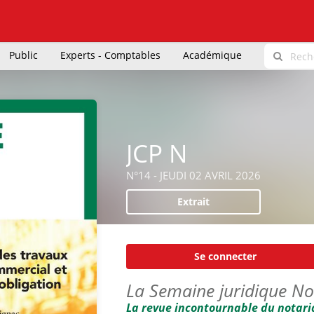
Public
Experts - Comptables
Académique
JCP N
N°14 - JEUDI 02 AVRIL 2026
Extrait
Se connecter
La Semaine juridique No
La revue incontournable du notari