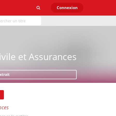
Connexion
ivile et Assurances
xtrait
nces