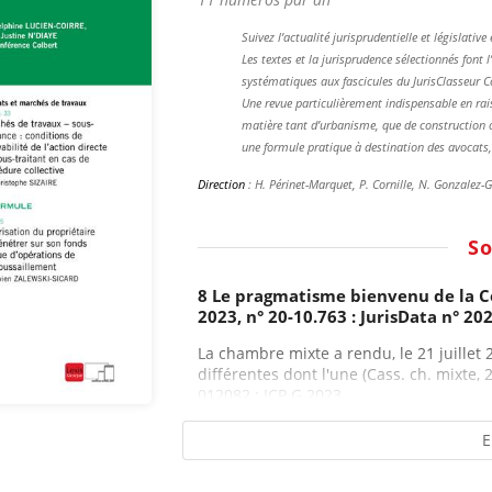
Suivez l’actualité jurisprudentielle et législati
Les textes et la jurisprudence sélectionnés fon
systématiques aux fascicules du JurisClasseur 
Une revue particulièrement indispensable en ra
matière tant d’urbanisme, que de construction o
une formule pratique à destination des avocats, 
Direction
: H. Périnet-Marquet, P. Cornille, N. Gonzalez-G
S
8 Le pragmatisme bienvenu de la Cou
2023, n° 20-10.763 : JurisData n° 20
La chambre mixte a rendu, le 21 juillet 
différentes dont l'une (Cass. ch. mixte, 2
012082 ; JCP G 2023,...
E