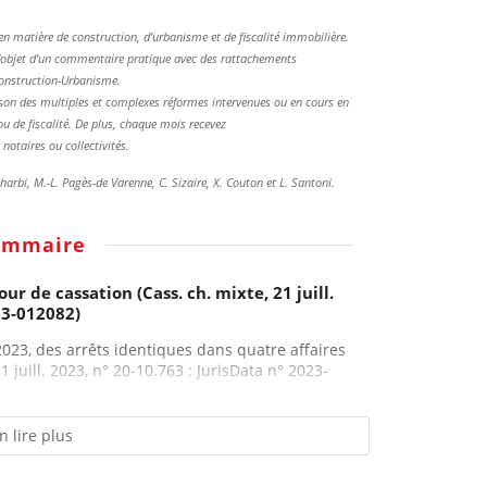
ve en matière de construction, d’urbanisme et de fiscalité immobilière.
t l’objet d’un commentaire pratique avec des rattachements
Construction-Urbanisme.
ison des multiples et complexes réformes intervenues ou en cours en
u de fiscalité. De plus, chaque mois recevez
notaires ou collectivités.
harbi, M.-L. Pagès-de Varenne, C. Sizaire, X. Couton et L. Santoni.
ommaire
r de cassation (Cass. ch. mixte, 21 juill.
23-012082)
2023, des arrêts identiques dans quatre affaires
1 juill. 2023, n° 20-10.763 : JurisData n° 2023-
n lire plus