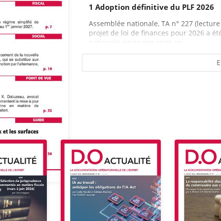
1 Adoption définitive du PLF 2026
Assemblée nationale, TA n° 227 (lecture dé
projet de loi de finances pour 2026 a é
nationale après son rejet en...
E