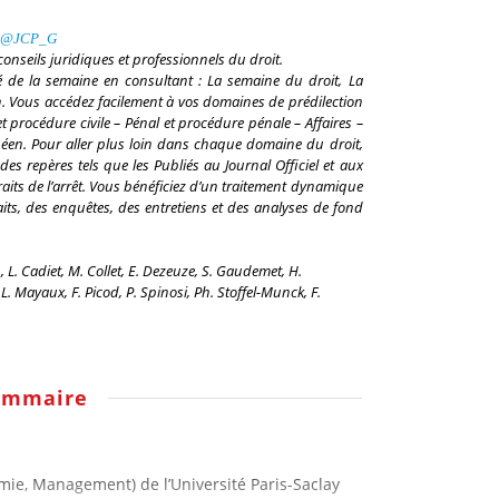
@JCP_G
onseils juridiques et professionnels du droit.
té de la semaine en consultant : La semaine du droit, La
n. Vous accédez facilement à vos domaines de prédilection
et procédure civile – Pénal et procédure pénale – Affaires –
ropéen. Pour aller plus loin dans chaque domaine du droit,
des repères tels que les Publiés au
Journal Officiel
et aux
traits de l’arrêt. Vous bénéficiez d’un traitement dynamique
raits, des enquêtes, des entretiens et des analyses de fond
 L. Cadiet, M. Collet, E. Dezeuze, S. Gaudemet, H.
L. Mayaux, F. Picod, P. Spinosi, Ph. Stoffel-Munck, F.
ommaire
omie, Management) de l’Université Paris-Saclay