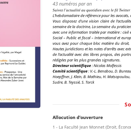
43 numéros par an
Suivez l’actualité au quotidien avec le fil
Twitter
L’hebdomadaire de référence pour les avocats, c
Vous disposez d’une vision claire de l’actuali
semaine de la doctrine, La semaine du praticie
avec une information traitée par matière : civil 
Social – Public et fiscal – International et eu
vous avez pour chaque bloc matière du droit, 
Hautes juridictions et les notes d’arrêts avec ex
de l’actualité avec des libres propos, des port
rédigées par les plus grandes signatures.
Directeur scientifique
:
Nicolas Molfessis
Comité scientifique
:
V.-L. Benabou, D. Bureau,
Hoepffner, J. Klein, B. Mathieu, H. Matsopoulou, 
Sudre, B. Teyssié, S. Torck
S
Allocution d’ouverture
1 - La Faculté Jean Monnet (Droit, Écon