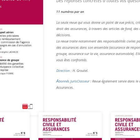
Des réponses concrètes à toutes vos questi
11 numéros par an
La seule revue qui vous donne un point de vue précis, criti
droit des assurances, à travers des articles de fond, de
décisions.
La revue traite notamment des responsabilités civiles par
des assurances dans son ensemble (assurance de respons
groupe, assurance sur la vie, assurance automobile). El
vous êtes confrontés.
Direction
: H. Groutel.
A
bonnés JurisClasseur
: Revue également servie dans le 
Assurances.