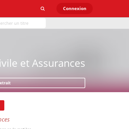
Connexion
ivile et Assurances
xtrait
nces