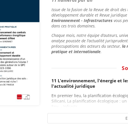
11 numéros par an
Issue de la fusion de la
Revue de droit des 
développement durable
et Revue juridique
Environnement - Infrastructures
vous pe
dans ces trois domaines.
Chaque mois, notre équipe d’auteurs, univer
analyse poussée de l’actualité jurisprudenti
préoccupations des acteurs du secteur,
la 
pratique et internationale
.
S
11 L'environnement, l'énergie et l
l'actualité juridique
En premier lieu, la planification écologi
Silicani, La planification écologique : un
Env. - Infrastr....
E