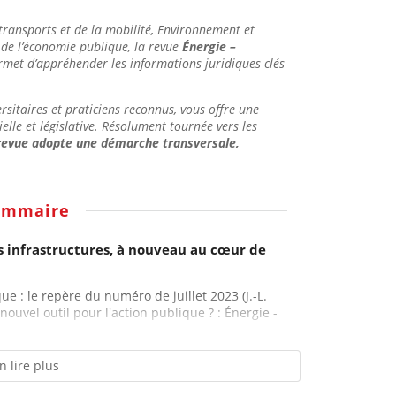
transports et de la mobilité, Environnement et
 de l’économie publique
, la revue
Énergie –
rmet d’appréhender les informations juridiques clés
sitaires et praticiens reconnus, vous offre une
elle et législative. Résolument tournée vers les
revue adopte une démarche transversale,
ommaire
es infrastructures, à nouveau au cœur de
que : le repère du numéro de juillet 2023 (J.-L.
 nouvel outil pour l'action publique ? : Énergie -
n lire plus