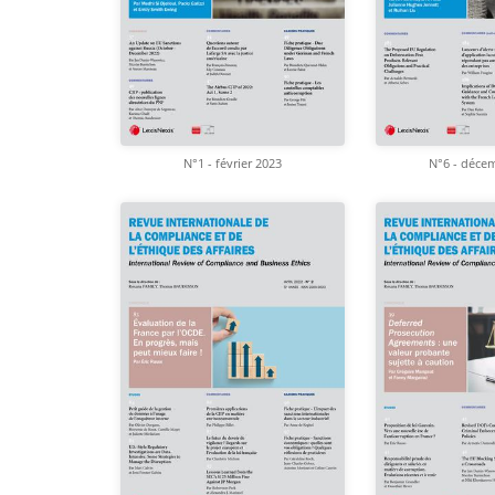
N°1 - février 2023
N°6 - déce