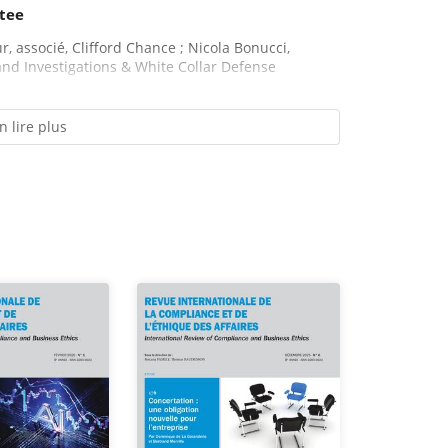
tee
r, associé, Clifford Chance ; Nicola Bonucci,
and Investigations & White Collar Defense
n lire plus