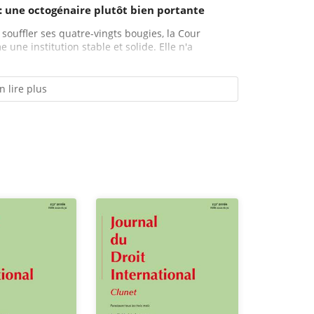
 : une octogénaire plutôt bien portante
 souffler ses quatre-vingts bougies, la Cour
 une institution stable et solide. Elle n'a
n lire plus