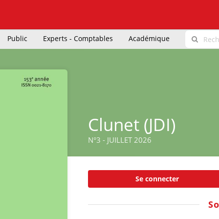
Public
Experts - Comptables
Académique
Clunet (JDI)
N°3 - JUILLET 2026
Se connecter
S