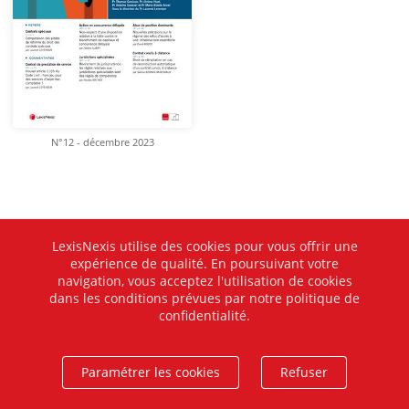
N°12 - décembre 2023
LexisNexis utilise des cookies pour vous offrir une
expérience de qualité. En poursuivant votre
navigation, vous acceptez l'utilisation de cookies
dans les conditions prévues par notre politique de
confidentialité.
Paramétrer les cookies
Refuser