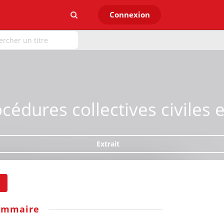
Connexion
océdures collectives civiles
Extrait
ommaire