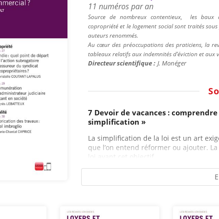
11 numéros par an
Source de nombreux contentieux,
les baux d
copropriété et le logement social sont traités so
auteurs renommés.
Au cœur des préoccupations des praticiens, la revu
tableaux relatifs aux indemnités d’éviction et aux 
Directeur scientifique :
J.
Monéger
S
7 Devoir de vacances : comprendre 
simplification »
La simplification de la loi est un art e
que l’on entend réformer ou ajouter. La
loi ayant cet objectif...
E