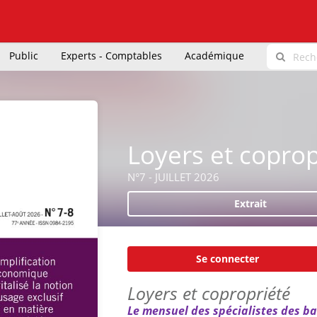
Public
Experts - Comptables
Académique
Loyers et coprop
N°7 - JUILLET 2026
Extrait
Se connecter
Loyers et copropriété
Le mensuel des spécialistes des ba