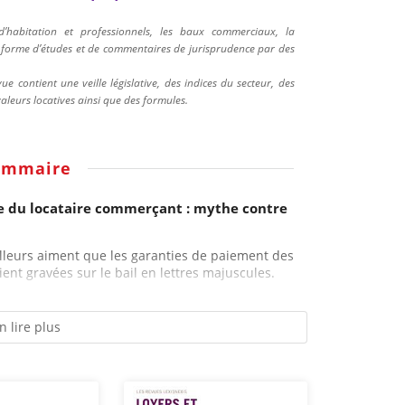
’habitation et professionnels, les baux commerciaux, la
us forme d’études et de commentaires de jurisprudence par des
e contient une veille législative, des indices du secteur, des
valeurs locatives ainsi que des formules.
ommaire
ie du locataire commerçant : mythe contre
ailleurs aiment que les garanties de paiement des
ient gravées sur le bail en lettres majuscules.
n lire plus