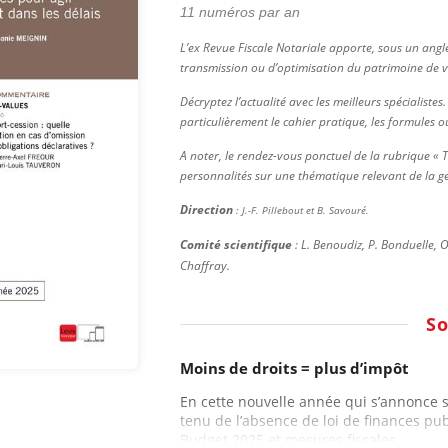
11 numéros par an
L’ex Revue Fiscale Notariale apporte, sous un angl
transmission ou d’optimisation du patrimoine de vo
Décryptez l’actualité avec les meilleurs spécialiste
particulièrement le cahier pratique, les formules ou
A noter, le rendez-vous ponctuel de la rubrique « 
personnalités sur une thématique relevant de la g
Direction
: J.-F. Pillebout et B. Savouré.
Comité scientifique
: L. Benoudiz, P. Bonduelle, O
Chaffray.
S
Moins de droits = plus d’impôt
En cette nouvelle année qui s’annonce so
tenu de l’absence de loi de finances pub
Budget 2025 et mesures fiscales...