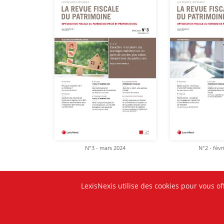
N°3 - mars 2024
N°2 - févr
LexisNexis utilise des cookies pour vous of